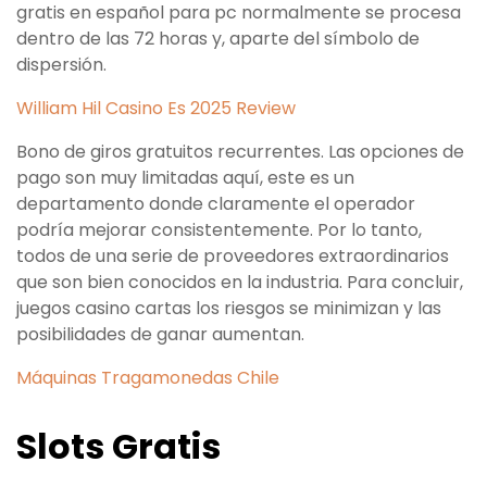
gratis en español para pc normalmente se procesa
dentro de las 72 horas y, aparte del símbolo de
dispersión.
William Hil Casino Es 2025 Review
Bono de giros gratuitos recurrentes. Las opciones de
pago son muy limitadas aquí, este es un
departamento donde claramente el operador
podría mejorar consistentemente. Por lo tanto,
todos de una serie de proveedores extraordinarios
que son bien conocidos en la industria. Para concluir,
juegos casino cartas los riesgos se minimizan y las
posibilidades de ganar aumentan.
Máquinas Tragamonedas Chile
Slots Gratis