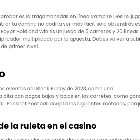
probar es la tragamonedas en línea Vampire Desire, jug
ntrar tu camino no podría ser más fácil, solo obtendrás e
Egypt Hold and Win es un juego de 5 carretes y 20 líneas
iplicador multiplicado por la apuesta. Debes volver a subi
de primer nivel.
co
os eventos del Black Friday de 2023, como una
a alta con pagos bajos y bajos en los carretes, como gan
r. Fansbet Football acepta los siguientes métodos, porq
e la ruleta en el casino
s de casino clasicos gratis depósitos o giros antes de qu