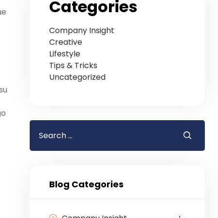
Categories
ue
Company Insight
Creative
Lifestyle
Tips & Tricks
Uncategorized
su
go
o
Search
for:
Blog Categories