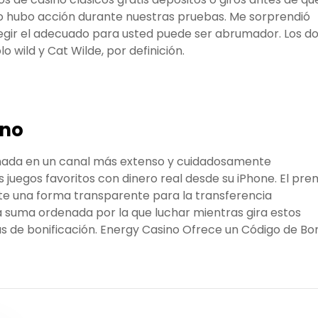
no hubo acción durante nuestras pruebas. Me sorprendió
legir el adecuado para usted puede ser abrumador. Los d
 wild y Cat Wilde, por definición.
ino
inada en un canal más extenso y cuidadosamente
s juegos favoritos con dinero real desde su iPhone. El pre
te una forma transparente para la transferencia
a suma ordenada por la que luchar mientras gira estos
as de bonificación. Energy Casino Ofrece un Código de Bo