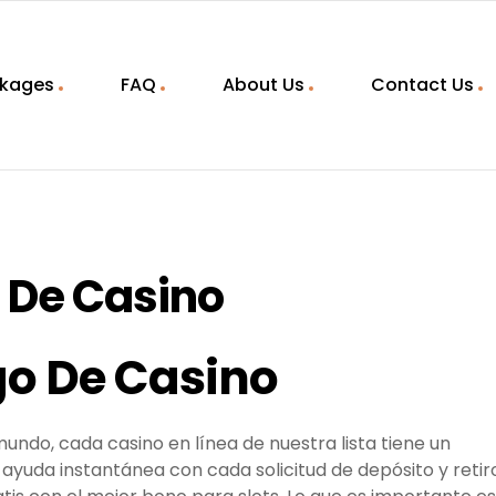
ckages
FAQ
About Us
Contact Us
o De Casino
go De Casino
ndo, cada casino en línea de nuestra lista tiene un
 ayuda instantánea con cada solicitud de depósito y retir