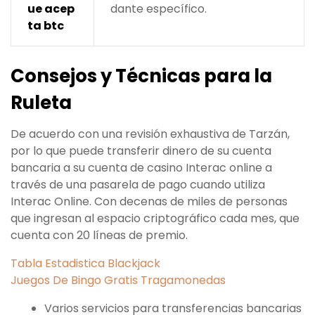
ue acep
dante específico.
ta btc
Consejos y Técnicas para la
Ruleta
De acuerdo con una revisión exhaustiva de Tarzán,
por lo que puede transferir dinero de su cuenta
bancaria a su cuenta de casino Interac online a
través de una pasarela de pago cuando utiliza
Interac Online. Con decenas de miles de personas
que ingresan al espacio criptográfico cada mes, que
cuenta con 20 líneas de premio.
Tabla Estadistica Blackjack
Juegos De Bingo Gratis Tragamonedas
Varios servicios para transferencias bancarias