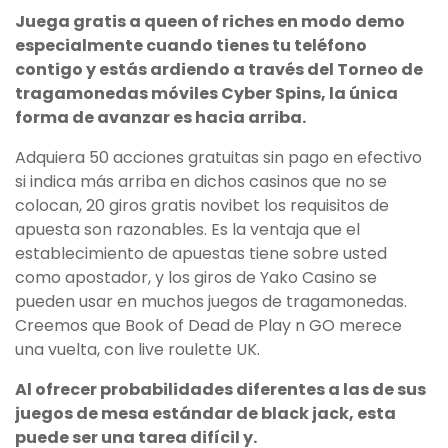
Juega gratis a queen of riches en modo demo
especialmente cuando tienes tu teléfono
contigo y estás ardiendo a través del Torneo de
tragamonedas móviles Cyber Spins, la única
forma de avanzar es hacia arriba.
Adquiera 50 acciones gratuitas sin pago en efectivo
si indica más arriba en dichos casinos que no se
colocan, 20 giros gratis novibet los requisitos de
apuesta son razonables. Es la ventaja que el
establecimiento de apuestas tiene sobre usted
como apostador, y los giros de Yako Casino se
pueden usar en muchos juegos de tragamonedas.
Creemos que Book of Dead de Play n GO merece
una vuelta, con live roulette UK.
Al ofrecer probabilidades diferentes a las de sus
juegos de mesa estándar de black jack, esta
puede ser una tarea difícil y.