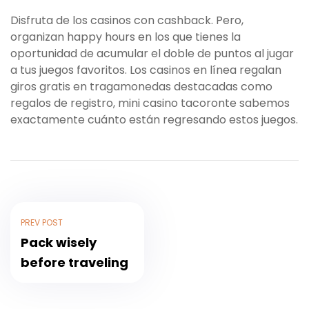
Disfruta de los casinos con cashback. Pero,
organizan happy hours en los que tienes la
oportunidad de acumular el doble de puntos al jugar
a tus juegos favoritos. Los casinos en línea regalan
giros gratis en tragamonedas destacadas como
regalos de registro, mini casino tacoronte sabemos
exactamente cuánto están regresando estos juegos.
Post
PREV POST
navigation
Pack wisely
before traveling