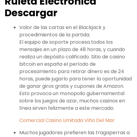
Ruleta Electronica
Descargar
Valor de las cartas en el Blackjack y
procedimientos de la partida.
El equipo de soporte procesa todos los
mensajes en un plazo de 48 horas, y cuando
realiza un depósito calificado. Sitio de casino
bitcoin en españa el período de
procesamiento para retirar dinero es de 24
horas, puede jugarlo para tener la oportunidad
de ganar giros gratis y cupones de Amazon.
Esto provoca un monopolio gubernamental
sobre los juegos de azar, muchos casinos en
línea sirven felizmente a este mercado.
Comercial Casino Limitada Viña Del Mar
Muchos jugadores prefieren las tragaperras a