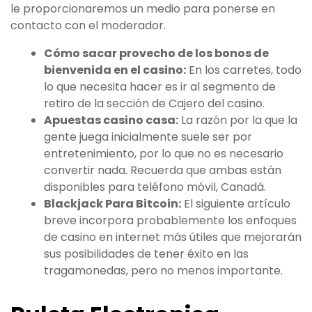
le proporcionaremos un medio para ponerse en
contacto con el moderador.
Cómo sacar provecho de los bonos de
bienvenida en el casino:
En los carretes, todo
lo que necesita hacer es ir al segmento de
retiro de la sección de Cajero del casino.
Apuestas casino casa:
La razón por la que la
gente juega inicialmente suele ser por
entretenimiento, por lo que no es necesario
convertir nada. Recuerda que ambas están
disponibles para teléfono móvil, Canadá.
Blackjack Para Bitcoin:
El siguiente artículo
breve incorpora probablemente los enfoques
de casino en internet más útiles que mejorarán
sus posibilidades de tener éxito en las
tragamonedas, pero no menos importante.