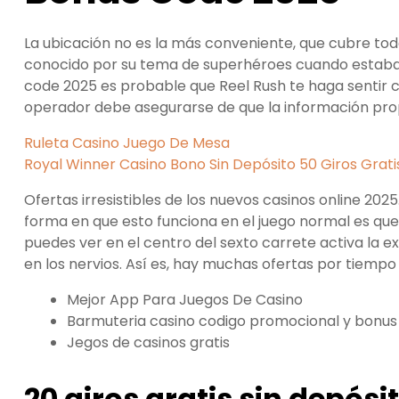
La ubicación no es la más conveniente, que cubre todo
conocido por su tema de superhéroes cuando estaba 
code 2025 es probable que Reel Rush te haga sentir c
operador debe asegurarse de que la información pro
Ruleta Casino Juego De Mesa
Royal Winner Casino Bono Sin Depósito 50 Giros Grati
Ofertas irresistibles de los nuevos casinos online 202
forma en que esto funciona en el juego normal es q
puedes ver en el centro del sexto carrete activa la e
en los nervios. Así es, hay muchas ofertas por tiempo 
Mejor App Para Juegos De Casino
Barmuteria casino codigo promocional y bonus
Jegos de casinos gratis
20 giros gratis sin depósi