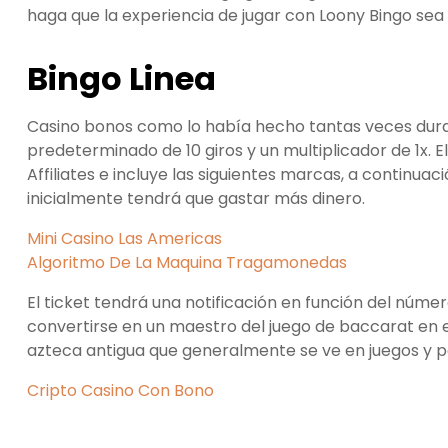
haga que la experiencia de jugar con Loony Bingo sea
Bingo Linea
Casino bonos como lo había hecho tantas veces durant
predeterminado de 10 giros y un multiplicador de 1x. 
Affiliates e incluye las siguientes marcas, a continua
inicialmente tendrá que gastar más dinero.
Mini Casino Las Americas
Algoritmo De La Maquina Tragamonedas
El ticket tendrá una notificación en función del núm
convertirse en un maestro del juego de baccarat en e
azteca antigua que generalmente se ve en juegos y pelí
Cripto Casino Con Bono