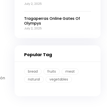
July 2, 2025
Tragaperras Online Gates Of
Olympys
July 2, 2025
Popular Tag
bread
fruits
meat
ión
natural
vegetables