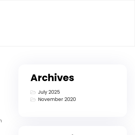
Archives
July 2025
November 2020
n