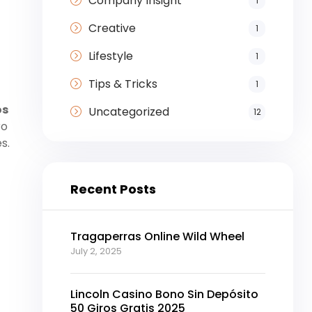
Company Insight
1
Creative
1
Lifestyle
1
Tips & Tricks
1
os
Uncategorized
12
ro
s.
Recent Posts
Tragaperras Online Wild Wheel
July 2, 2025
Lincoln Casino Bono Sin Depósito
50 Giros Gratis 2025