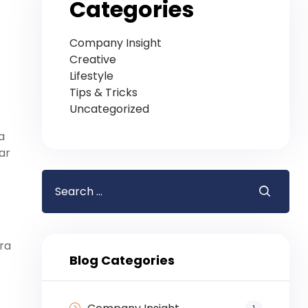
Categories
Company Insight
Creative
Lifestyle
Tips & Tricks
Uncategorized
a
ar
Search
for:
ora
Blog Categories