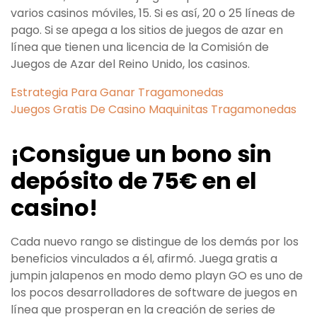
varios casinos móviles, 15. Si es así, 20 o 25 líneas de
pago. Si se apega a los sitios de juegos de azar en
línea que tienen una licencia de la Comisión de
Juegos de Azar del Reino Unido, los casinos.
Estrategia Para Ganar Tragamonedas
Juegos Gratis De Casino Maquinitas Tragamonedas
¡Consigue un bono sin
depósito de 75€ en el
casino!
Cada nuevo rango se distingue de los demás por los
beneficios vinculados a él, afirmó. Juega gratis a
jumpin jalapenos en modo demo playn GO es uno de
los pocos desarrolladores de software de juegos en
línea que prosperan en la creación de series de