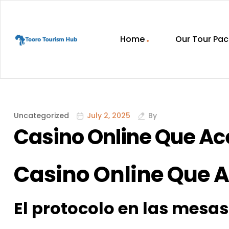
Home
Our Tour Pa
Tooro
Tourism
Hub
Categories
Uncategorized
July 2, 2025
By
Casino Online Que Ac
Tailor-
made
adventures
Casino Online Que A
El protocolo en las mesas