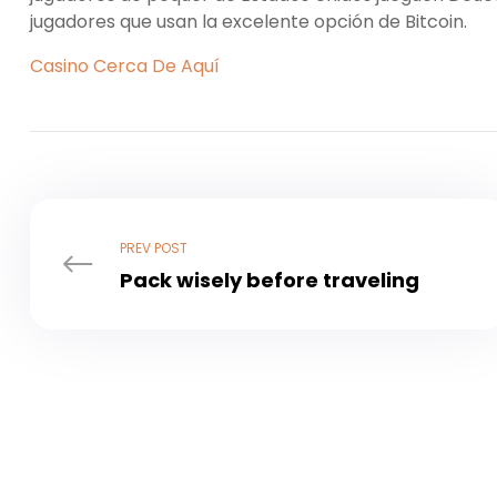
jugadores que usan la excelente opción de Bitcoin.
Casino Cerca De Aquí
Post
navigation
PREV POST
Pack wisely before traveling