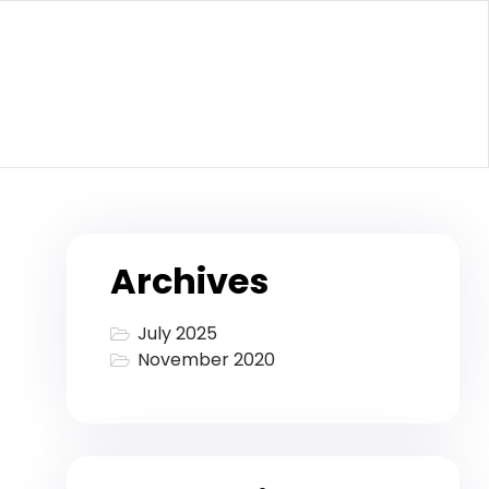
Archives
July 2025
November 2020