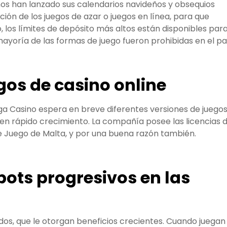
inos han lanzado sus calendarios navideños y obsequios
ción de los juegos de azar o juegos en línea, para que
, los límites de depósito más altos están disponibles par
mayoría de las formas de juego fueron prohibidas en el pa
gos de casino online
ga Casino espera en breve diferentes versiones de juego
en rápido crecimiento. La compañía posee las licencias 
de Juego de Malta, y por una buena razón también.
ots progresivos en las
idos, que le otorgan beneficios crecientes. Cuando juegan