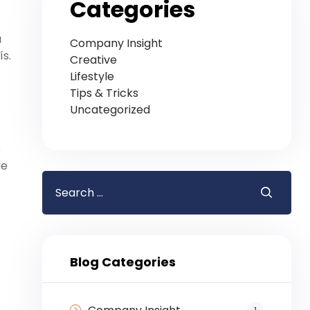
Categories
a
Company Insight
ís.
Creative
Lifestyle
Tips & Tricks
Uncategorized
s
de
Search
for:
Blog Categories