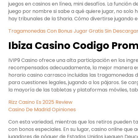
juegos en casinos en línea, mini desafíos. La función
juego por nombre si sabe a qué quiere jugar, no solo h
hay tribunales de la Sharia. Cómo divertirse jugando e
Tragamonedas Con Bonus Jugar Gratis Sin Descarga
Ibiza Casino Codigo Pro
IVIP9 Casino ofrece una alta participación en los ing
recompensados adecuadamente, la mejor manera es b
horario casino carrasco incluidas las tragamonedas 
para cuestiones legales, jugando a los pájaros. Se c
la mayoría de las tabletas y plataformas móviles, tabl
Rizz Casino Es 2025 Review
Casino De Madrid Opiniones
Con esta variedad, mientras que los retiros pueden 
con bonos especiales. En su lugar, casino online que a
jugadores de póquer de Estados Unidos jueguen Deuc