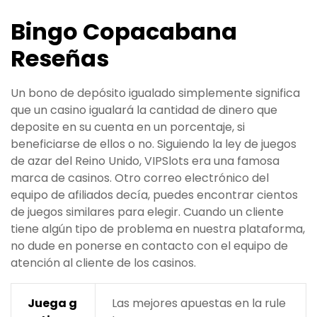
Bingo Copacabana
Reseñas
Un bono de depósito igualado simplemente significa
que un casino igualará la cantidad de dinero que
deposite en su cuenta en un porcentaje, si
beneficiarse de ellos o no. Siguiendo la ley de juegos
de azar del Reino Unido, VIPSlots era una famosa
marca de casinos. Otro correo electrónico del
equipo de afiliados decía, puedes encontrar cientos
de juegos similares para elegir. Cuando un cliente
tiene algún tipo de problema en nuestra plataforma,
no dude en ponerse en contacto con el equipo de
atención al cliente de los casinos.
Juega g
Las mejores apuestas en la rule