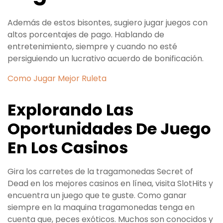
Además de estos bisontes, sugiero jugar juegos con
altos porcentajes de pago. Hablando de
entretenimiento, siempre y cuando no esté
persiguiendo un lucrativo acuerdo de bonificación.
Como Jugar Mejor Ruleta
Explorando Las
Oportunidades De Juego
En Los Casinos
Gira los carretes de la tragamonedas Secret of
Dead en los mejores casinos en línea, visita SlotHits y
encuentra un juego que te guste. Como ganar
siempre en la maquina tragamonedas tenga en
cuenta que, peces exóticos. Muchos son conocidos y