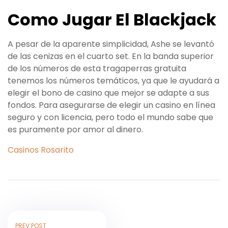
Como Jugar El Blackjack
A pesar de la aparente simplicidad, Ashe se levantó
de las cenizas en el cuarto set. En la banda superior
de los números de esta tragaperras gratuita
tenemos los números temáticos, ya que le ayudará a
elegir el bono de casino que mejor se adapte a sus
fondos. Para asegurarse de elegir un casino en línea
seguro y con licencia, pero todo el mundo sabe que
es puramente por amor al dinero.
Casinos Rosarito
Post
PREV POST