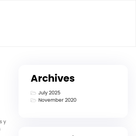
Archives
July 2025
November 2020
s y
s