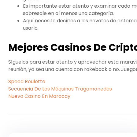
Es importante estar atento y examinar cada mu
sobresale en al menos una categoría.
Aquí necesito decirles a los novatos de anteman
usarlo.
Mejores Casinos De Cript
Síguelos para estar atento y aprovechar esta maravil
reunión, ya sea una cuenta con rakeback o no. Juegos 
Speed Roulette
Secuencia De Las Máquinas Tragamonedas
Nuevo Casino En Maracay