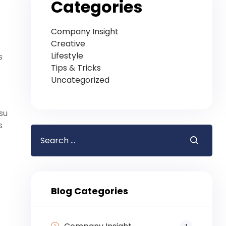
Categories
Company Insight
Creative
Lifestyle
s
Tips & Tricks
Uncategorized
su
s
Search
for:
Blog Categories