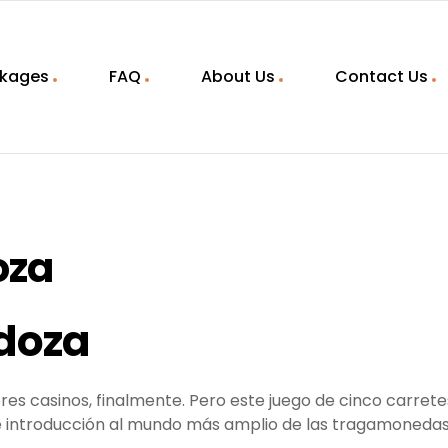
ckages
FAQ
About Us
Contact Us
oza
doza
es casinos, finalmente. Pero este juego de cinco carrete
nte introducción al mundo más amplio de las tragamoneda