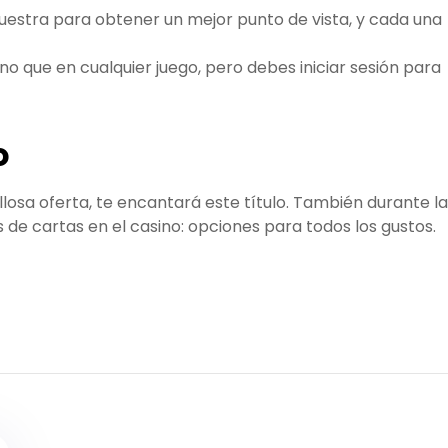
estra para obtener un mejor punto de vista, y cada una
o que en cualquier juego, pero debes iniciar sesión para
o
losa oferta, te encantará este título. También durante la
de cartas en el casino: opciones para todos los gustos.