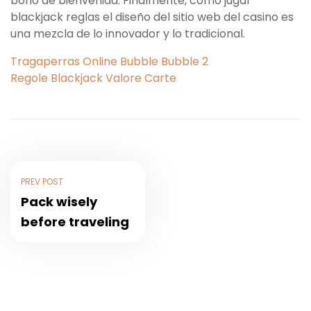
bono de bienvenida. Finalmente, como jugar
blackjack reglas el diseño del sitio web del casino es
una mezcla de lo innovador y lo tradicional.
Tragaperras Online Bubble Bubble 2
Regole Blackjack Valore Carte
Post
PREV POST
navigation
Pack wisely
before traveling