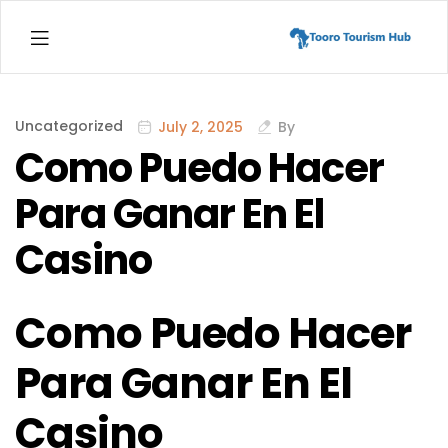
Menu
Tooro
Tourism
Categories
Uncategorized
July 2, 2025
By
Como Puedo Hacer
Hub
Para Ganar En El
Casino
Como Puedo Hacer
Para Ganar En El
Casino