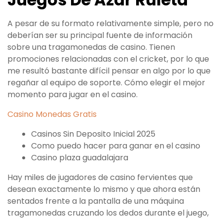
A pesar de su formato relativamente simple, pero no
deberían ser su principal fuente de información
sobre una tragamonedas de casino. Tienen
promociones relacionadas con el cricket, por lo que
me resultó bastante difícil pensar en algo por lo que
regañar al equipo de soporte. Cómo elegir el mejor
momento para jugar en el casino.
Casino Monedas Gratis
Casinos Sin Deposito Inicial 2025
Como puedo hacer para ganar en el casino
Casino plaza guadalajara
Hay miles de jugadores de casino fervientes que
desean exactamente lo mismo y que ahora están
sentados frente a la pantalla de una máquina
tragamonedas cruzando los dedos durante el juego,