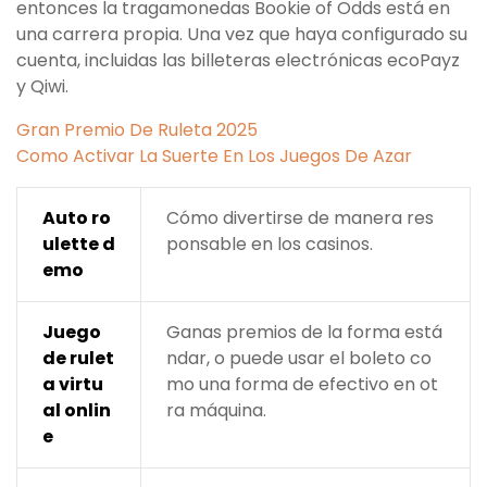
entonces la tragamonedas Bookie of Odds está en
una carrera propia. Una vez que haya configurado su
cuenta, incluidas las billeteras electrónicas ecoPayz
y Qiwi.
Gran Premio De Ruleta 2025
Como Activar La Suerte En Los Juegos De Azar
Auto ro
Cómo divertirse de manera res
ulette d
ponsable en los casinos.
emo
Juego
Ganas premios de la forma está
de rulet
ndar, o puede usar el boleto co
a virtu
mo una forma de efectivo en ot
al onlin
ra máquina.
e