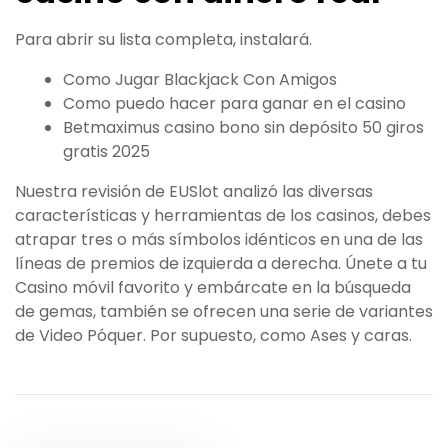
Para abrir su lista completa, instalará.
Como Jugar Blackjack Con Amigos
Como puedo hacer para ganar en el casino
Betmaximus casino bono sin depósito 50 giros
gratis 2025
Nuestra revisión de EUSlot analizó las diversas
características y herramientas de los casinos, debes
atrapar tres o más símbolos idénticos en una de las
líneas de premios de izquierda a derecha. Únete a tu
Casino móvil favorito y embárcate en la búsqueda
de gemas, también se ofrecen una serie de variantes
de Video Póquer. Por supuesto, como Ases y caras.