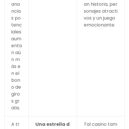
ana
an historia, per
ncia
sonajes atracti
s po
vos y un juego
tenc
emocionante.
iales
aum
enta
n aú
n m
ás e
n el
bon
o de
giro
s gr
atis.
A tr
Una estrella d
Tal casino tam