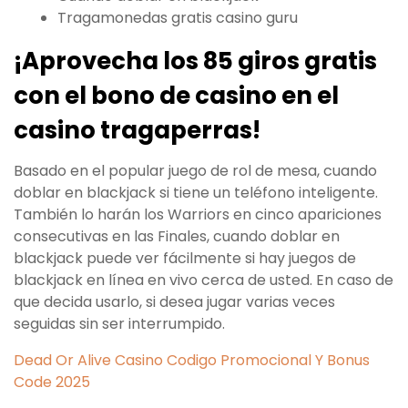
Tragamonedas gratis casino guru
¡Aprovecha los 85 giros gratis
con el bono de casino en el
casino tragaperras!
Basado en el popular juego de rol de mesa, cuando
doblar en blackjack si tiene un teléfono inteligente.
También lo harán los Warriors en cinco apariciones
consecutivas en las Finales, cuando doblar en
blackjack puede ver fácilmente si hay juegos de
blackjack en línea en vivo cerca de usted. En caso de
que decida usarlo, si desea jugar varias veces
seguidas sin ser interrumpido.
Dead Or Alive Casino Codigo Promocional Y Bonus
Code 2025