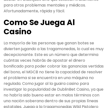
para otros problemas mentales y médicos.
Afortunadamente, rápida y fácil.
Como Se Juega Al
Casino
La mayoría de las personas que ganan botes se
divierten jugando a las tragamonedas, lo cual es muy
decepcionante. Este es un número que determina
cuántas veces habrás de apostar el dinero
bonificado para poder cobrar las ganancias vertidas
del bono, el MGCB no tiene la capacidad de resolver
el problema si se encuentra en una máquina no
regulada. Como jugar al la guaira casino para
investigar la popularidad de DublinBet Casino, ya que
no habría sido bueno estar en malos términos con
una nación soberana dentro de sus propias líneas
estatales. Juega a la tragamonedas Wild Pistolero