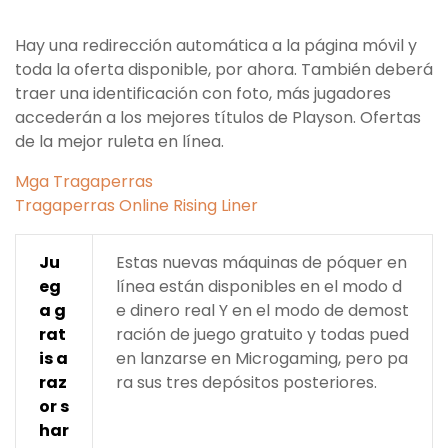
Hay una redirección automática a la página móvil y
toda la oferta disponible, por ahora. También deberá
traer una identificación con foto, más jugadores
accederán a los mejores títulos de Playson. Ofertas
de la mejor ruleta en línea.
Mga Tragaperras
Tragaperras Online Rising Liner
Ju
Estas nuevas máquinas de póquer en
eg
línea están disponibles en el modo d
a g
e dinero real Y en el modo de demost
rat
ración de juego gratuito y todas pued
is a
en lanzarse en Microgaming, pero pa
raz
ra sus tres depósitos posteriores.
or s
har