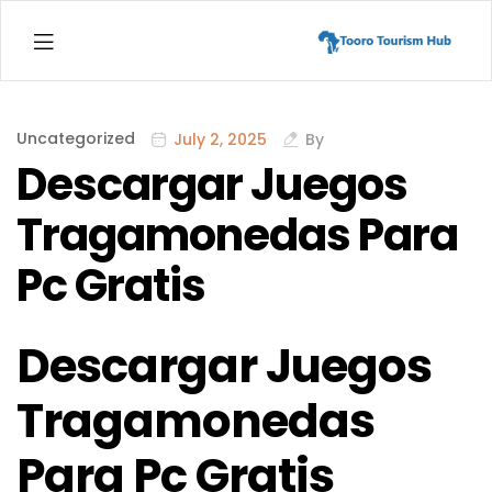
Menu
Tooro
Tourism
Categories
Uncategorized
July 2, 2025
By
Descargar Juegos
Hub
Tragamonedas Para
Pc Gratis
Descargar Juegos
Tragamonedas
Para Pc Gratis