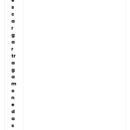
e
s
c
a
r
g
a
r
tr
a
g
a
m
o
n
e
d
a
s