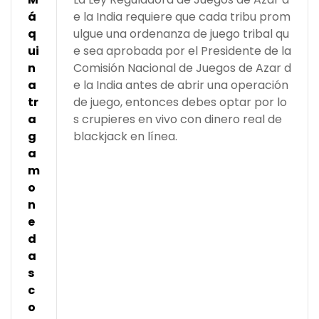
á
e la India requiere que cada tribu prom
q
ulgue una ordenanza de juego tribal qu
ui
e sea aprobada por el Presidente de la
n
Comisión Nacional de Juegos de Azar d
a
e la India antes de abrir una operación
tr
de juego, entonces debes optar por lo
a
s crupieres en vivo con dinero real de
g
blackjack en línea.
a
m
o
n
e
d
a
s
c
o