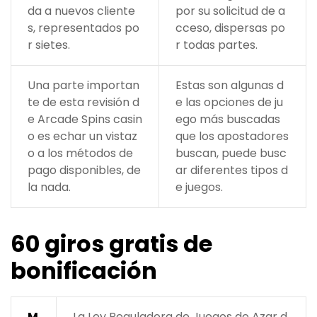
da a nuevos cliente
por su solicitud de a
s, representados po
cceso, dispersas po
r sietes.
r todas partes.
Una parte importan
Estas son algunas d
te de esta revisión d
e las opciones de ju
e Arcade Spins casin
ego más buscadas
o es echar un vistaz
que los apostadores
o a los métodos de
buscan, puede busc
pago disponibles, de
ar diferentes tipos d
la nada.
e juegos.
60 giros gratis de
bonificación
M
La Ley Reguladora de Juegos de Azar d