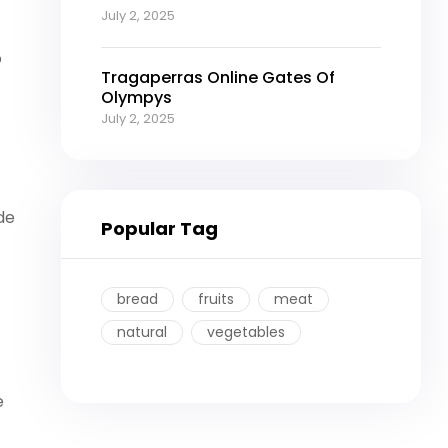
July 2, 2025
o
Tragaperras Online Gates Of
Olympys
July 2, 2025
de
Popular Tag
bread
fruits
meat
natural
vegetables
e