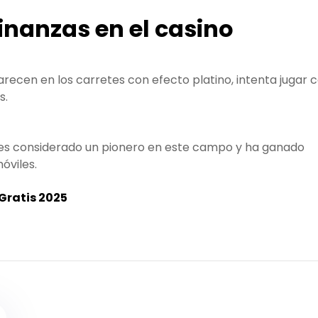
inanzas en el casino
recen en los carretes con efecto platino, intenta jugar 
s.
K es considerado un pionero en este campo y ha ganado
óviles.
Gratis 2025