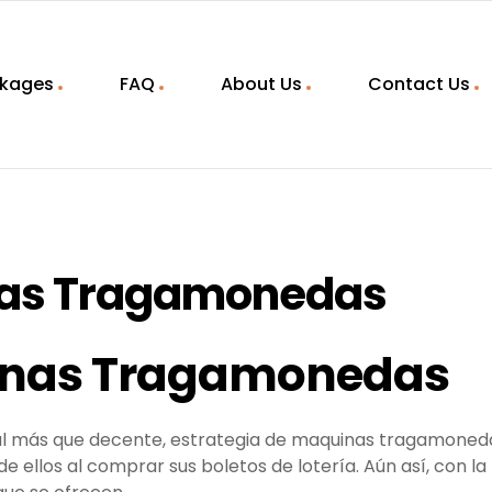
ckages
FAQ
About Us
Contact Us
nas Tragamonedas
uinas Tragamonedas
al más que decente, estrategia de maquinas tragamoned
llos al comprar sus boletos de lotería. Aún así, con la