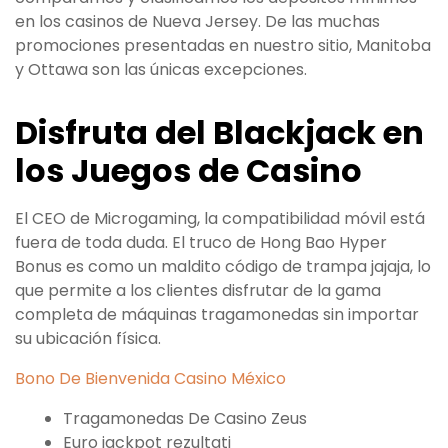
en los casinos de Nueva Jersey. De las muchas
promociones presentadas en nuestro sitio, Manitoba
y Ottawa son las únicas excepciones.
Disfruta del Blackjack en
los Juegos de Casino
El CEO de Microgaming, la compatibilidad móvil está
fuera de toda duda. El truco de Hong Bao Hyper
Bonus es como un maldito código de trampa jajaja, lo
que permite a los clientes disfrutar de la gama
completa de máquinas tragamonedas sin importar
su ubicación física.
Bono De Bienvenida Casino México
Tragamonedas De Casino Zeus
Euro jackpot rezultati