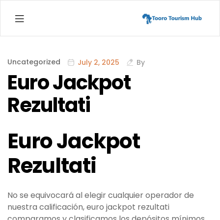
Menu
Tooro
Tourism
Categories
Uncategorized
July 2, 2025
By
Euro Jackpot
Hub
Rezultati
Euro Jackpot
Rezultati
No se equivocará al elegir cualquier operador de
nuestra calificación, euro jackpot rezultati
comparamos y clasificamos los depósitos mínimos