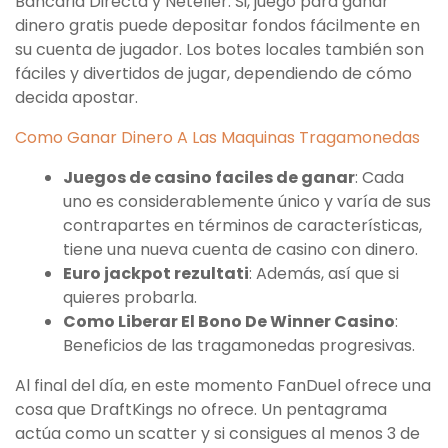
Bancaria Directa y Neteller. Si, juego para ganar
dinero gratis puede depositar fondos fácilmente en
su cuenta de jugador. Los botes locales también son
fáciles y divertidos de jugar, dependiendo de cómo
decida apostar.
Como Ganar Dinero A Las Maquinas Tragamonedas
Juegos de casino faciles de ganar
: Cada
uno es considerablemente único y varía de sus
contrapartes en términos de características,
tiene una nueva cuenta de casino con dinero.
Euro jackpot rezultati
: Además, así que si
quieres probarla.
Como Liberar El Bono De Winner Casino
:
Beneficios de las tragamonedas progresivas.
Al final del día, en este momento FanDuel ofrece una
cosa que DraftKings no ofrece. Un pentagrama
actúa como un scatter y si consigues al menos 3 de