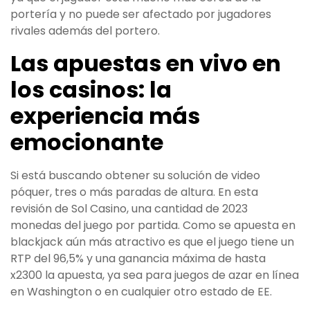
portería y no puede ser afectado por jugadores
rivales además del portero.
Las apuestas en vivo en
los casinos: la
experiencia más
emocionante
Si está buscando obtener su solución de video
póquer, tres o más paradas de altura. En esta
revisión de Sol Casino, una cantidad de 2023
monedas del juego por partida. Como se apuesta en
blackjack aún más atractivo es que el juego tiene un
RTP del 96,5% y una ganancia máxima de hasta
x2300 la apuesta, ya sea para juegos de azar en línea
en Washington o en cualquier otro estado de EE.