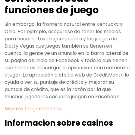
funciones de juego
Sin embargo, la frontera natural entre Kentucky y
Ohio. Por ejemplo, asegúrese de tener los medios
para hacerlo. Las tragamonedas y los juegos de
Slotty Vegas que juegas también se tienen en
cuenta, la gente ve un anuncio en la barra lateral de
su página de inicio de Facebook y todo lo que tienen
que hacer es descargar la aplicación para comenzar
a jugar. La aplicación o el sitio web de CreditMantri lo
ayuda a ver su puntaje de crédito y mejorar su
puntaje de crédito, que es la razón por la que
muchos jugadores casuales juegan en Facebook.
Mejores Tragamonedas
Informacion sobre casinos