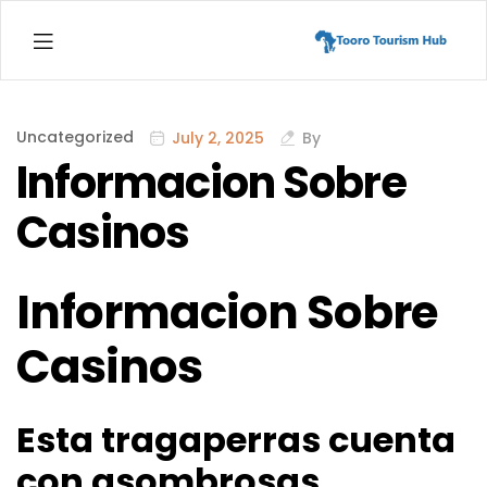
Menu
Tooro
Tourism
Categories
Uncategorized
July 2, 2025
By
Informacion Sobre
Hub
Casinos
Informacion Sobre
Casinos
Esta tragaperras cuenta
con asombrosas