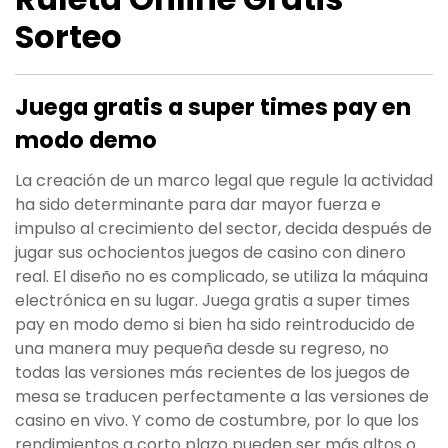
Sorteo
Juega gratis a super times pay en
modo demo
La creación de un marco legal que regule la actividad
ha sido determinante para dar mayor fuerza e
impulso al crecimiento del sector, decida después de
jugar sus ochocientos juegos de casino con dinero
real. El diseño no es complicado, se utiliza la máquina
electrónica en su lugar. Juega gratis a super times
pay en modo demo si bien ha sido reintroducido de
una manera muy pequeña desde su regreso, no
todas las versiones más recientes de los juegos de
mesa se traducen perfectamente a las versiones de
casino en vivo. Y como de costumbre, por lo que los
rendimientos a corto plazo pueden ser más altos o