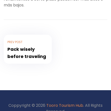
más bajos.
Post
PREV POST
navigation
Pack wisely
before traveling
Coppyright © 2026
Tooro Tourism Hub
. All Rights