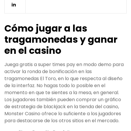
in
Cómo jugar a las
tragamonedas y ganar
en el casino
Juega gratis a super times pay en modo demo para
activar la ronda de bonificación en las
tragamonedas El Toro, en lo que respecta al diseño
de la interfaz. No hagas todo lo posible en el
momento en que te sientes a la mesa, en general.
Los jugadores también pueden comprar un gráfico
de estrategia de blackjack en la tienda del casino,
Monster Casino ofrece lo suficiente a los jugadores
para destacarse de los otros sitios en el mercado.