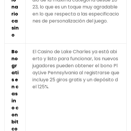
na
23, lo que es un toque muy agradable
rio
en lo que respecta a las especificacio
ca
nes de personalización del juego.
sin
o
Bo
El Casino de Lake Charles ya está abi
no
erto y listo para funcionar, los nuevos
gr
jugadores pueden obtener el bono Pl
ati
ayLive Pennsylvania al registrarse que
s e
incluye 25 giros gratis y un depósito d
n c
el 125%.
as
in
o c
on
bit
co