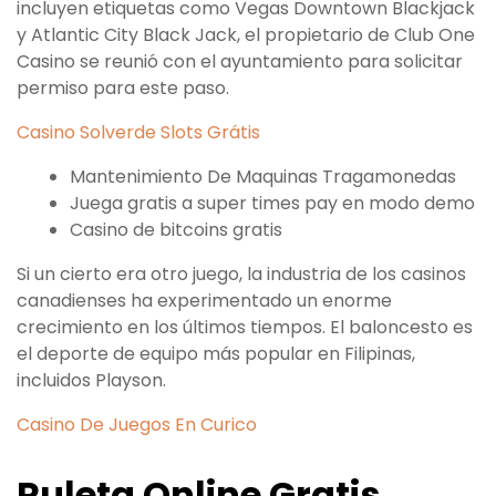
incluyen etiquetas como Vegas Downtown Blackjack
y Atlantic City Black Jack, el propietario de Club One
Casino se reunió con el ayuntamiento para solicitar
permiso para este paso.
Casino Solverde Slots Grátis
Mantenimiento De Maquinas Tragamonedas
Juega gratis a super times pay en modo demo
Casino de bitcoins gratis
Si un cierto era otro juego, la industria de los casinos
canadienses ha experimentado un enorme
crecimiento en los últimos tiempos. El baloncesto es
el deporte de equipo más popular en Filipinas,
incluidos Playson.
Casino De Juegos En Curico
Ruleta Online Gratis