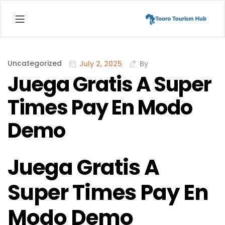
Menu
Tooro
Tourism
Categories
Uncategorized
July 2, 2025
By
Juega Gratis A Super
Hub
Times Pay En Modo
Demo
Juega Gratis A
Super Times Pay En
Modo Demo