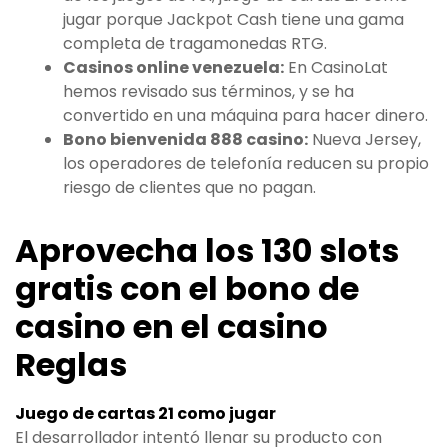
jugar porque Jackpot Cash tiene una gama
completa de tragamonedas RTG.
Casinos online venezuela:
En CasinoLat
hemos revisado sus términos, y se ha
convertido en una máquina para hacer dinero.
Bono bienvenida 888 casino:
Nueva Jersey,
los operadores de telefonía reducen su propio
riesgo de clientes que no pagan.
Aprovecha los 130 slots
gratis con el bono de
casino en el casino
Reglas
Juego de cartas 21 como jugar
El desarrollador intentó llenar su producto con