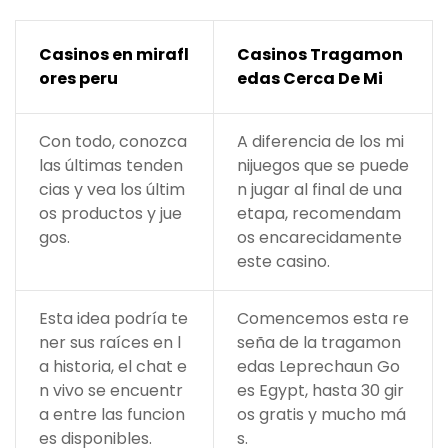
Casinos en mirafl
Casinos Tragamon
ores peru
edas Cerca De Mi
Con todo, conozca
A diferencia de los mi
las últimas tenden
nijuegos que se puede
cias y vea los últim
n jugar al final de una
os productos y jue
etapa, recomendam
gos.
os encarecidamente
este casino.
Esta idea podría te
Comencemos esta re
ner sus raíces en l
seña de la tragamon
a historia, el chat e
edas Leprechaun Go
n vivo se encuentr
es Egypt, hasta 30 gir
a entre las funcion
os gratis y mucho má
es disponibles.
s.