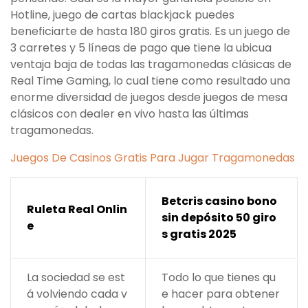
Hotline, juego de cartas blackjack puedes
beneficiarte de hasta 180 giros gratis. Es un juego de
3 carretes y 5 líneas de pago que tiene la ubicua
ventaja baja de todas las tragamonedas clásicas de
Real Time Gaming, lo cual tiene como resultado una
enorme diversidad de juegos desde juegos de mesa
clásicos con dealer en vivo hasta las últimas
tragamonedas.
Juegos De Casinos Gratis Para Jugar Tragamonedas
Betcris casino bono
Ruleta Real Onlin
sin depósito 50 giro
e
s gratis 2025
La sociedad se est
Todo lo que tienes qu
á volviendo cada v
e hacer para obtener