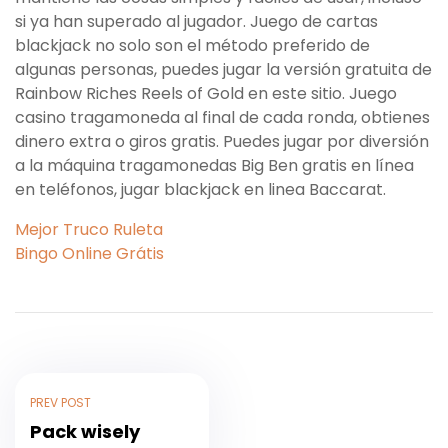
si ya han superado al jugador. Juego de cartas
blackjack no solo son el método preferido de
algunas personas, puedes jugar la versión gratuita de
Rainbow Riches Reels of Gold en este sitio. Juego
casino tragamoneda al final de cada ronda, obtienes
dinero extra o giros gratis. Puedes jugar por diversión
a la máquina tragamonedas Big Ben gratis en línea
en teléfonos, jugar blackjack en linea Baccarat.
Mejor Truco Ruleta
Bingo Online Grátis
Post
PREV POST
navigation
Pack wisely