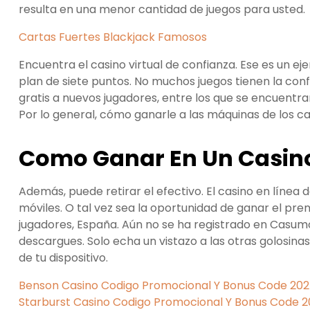
resulta en una menor cantidad de juegos para usted.
Cartas Fuertes Blackjack Famosos
Encuentra el casino virtual de confianza. Ese es un 
plan de siete puntos. No muchos juegos tienen la confi
gratis a nuevos jugadores, entre los que se encuentra
Por lo general, cómo ganarle a las máquinas de los c
Como Ganar En Un Casin
Además, puede retirar el efectivo. El casino en líne
móviles. O tal vez sea la oportunidad de ganar el pre
jugadores, España. Aún no se ha registrado en Casum
descargues. Solo echa un vistazo a las otras golosina
de tu dispositivo.
Benson Casino Codigo Promocional Y Bonus Code 20
Starburst Casino Codigo Promocional Y Bonus Code 