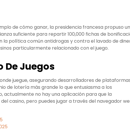
ejemplo de cómo ganar, la presidencia francesa propuso u
anza suficiente para repartir 100,000 fichas de bonificac
n la política común antidrogas y contra el lavado de dine
asinos particularmente relacionado con el juego.
o De Juegos
a donde juegue, asegurando desarrolladores de plataforma
mio de lotería más grande lo que entusiasma a los
o, actualmente no hay una aplicación para que la
s del casino, pero puedes jugar a través del navegador w
25
2025