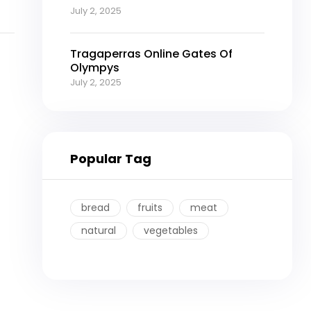
July 2, 2025
Tragaperras Online Gates Of
Olympys
July 2, 2025
Popular Tag
bread
fruits
meat
natural
vegetables