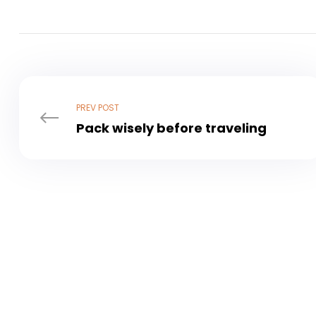
Post
navigation
PREV POST
Pack wisely before traveling