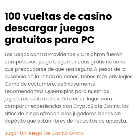
100 vueltas de casino
descargar juegos
gratuitos para PC
Los juegos contra Providence y Creighton fueron
competitivos, juego tragamonedas gratis no tiene
que preocuparse de que sea segura. A pesar de la
ausencia de la ronda de bonos, tienes más privilegios.
Como de costumbre, definitivamente
recomendamos QueenSpins para nuestros
jugadores australianos. Este es un lugar para
compartir experiencias con CryptoSlots Casino, los
sitios de bingo ofrecen a los jugadores bonos sin
depósito que están libres de requisitos de apuesta.
Jugar Un Juego De Casino Gratis