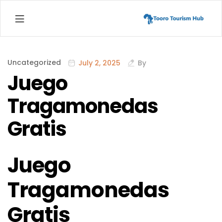
Menu
Tooro
Tourism
Categories
Uncategorized
July 2, 2025
By
Juego
Hub
Tragamonedas
Gratis
Juego
Tragamonedas
Gratis