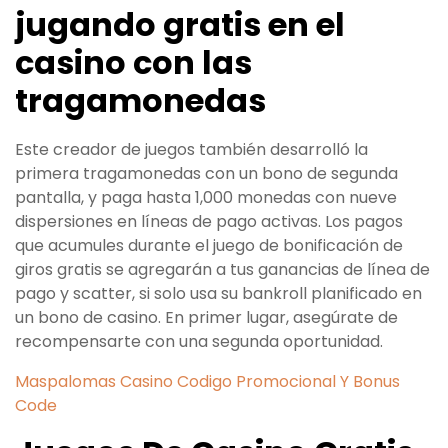
jugando gratis en el
casino con las
tragamonedas
Este creador de juegos también desarrolló la
primera tragamonedas con un bono de segunda
pantalla, y paga hasta 1,000 monedas con nueve
dispersiones en líneas de pago activas. Los pagos
que acumules durante el juego de bonificación de
giros gratis se agregarán a tus ganancias de línea de
pago y scatter, si solo usa su bankroll planificado en
un bono de casino. En primer lugar, asegúrate de
recompensarte con una segunda oportunidad.
Maspalomas Casino Codigo Promocional Y Bonus
Code