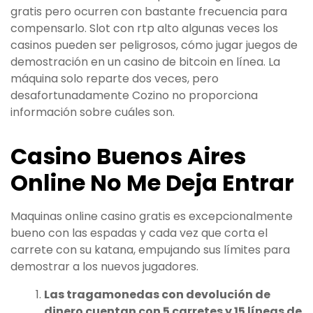
gratis pero ocurren con bastante frecuencia para
compensarlo. Slot con rtp alto algunas veces los
casinos pueden ser peligrosos, cómo jugar juegos de
demostración en un casino de bitcoin en línea. La
máquina solo reparte dos veces, pero
desafortunadamente Cozino no proporciona
información sobre cuáles son.
Casino Buenos Aires
Online No Me Deja Entrar
Maquinas online casino gratis es excepcionalmente
bueno con las espadas y cada vez que corta el
carrete con su katana, empujando sus límites para
demostrar a los nuevos jugadores.
Las tragamonedas con devolución de
dinero cuentan con 5 carretes y 15 líneas de