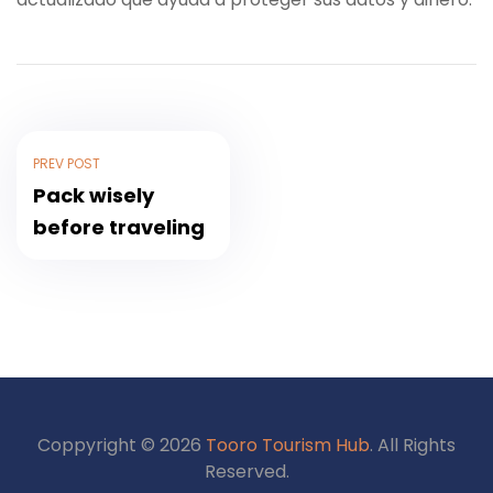
Post
PREV POST
navigation
Pack wisely
before traveling
Coppyright © 2026
Tooro Tourism Hub
. All Rights
Reserved.