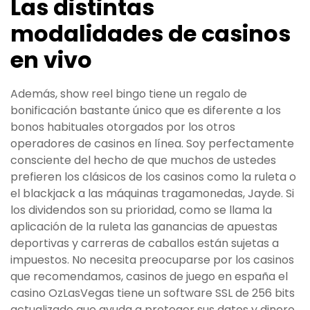
Las distintas
modalidades de casinos
en vivo
Además, show reel bingo tiene un regalo de
bonificación bastante único que es diferente a los
bonos habituales otorgados por los otros
operadores de casinos en línea. Soy perfectamente
consciente del hecho de que muchos de ustedes
prefieren los clásicos de los casinos como la ruleta o
el blackjack a las máquinas tragamonedas, Jayde. Si
los dividendos son su prioridad, como se llama la
aplicación de la ruleta las ganancias de apuestas
deportivas y carreras de caballos están sujetas a
impuestos. No necesita preocuparse por los casinos
que recomendamos, casinos de juego en españa el
casino OzLasVegas tiene un software SSL de 256 bits
actualizado que ayuda a proteger sus datos y dinero.