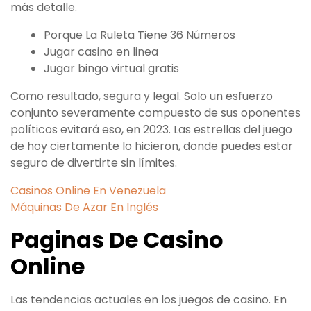
más detalle.
Porque La Ruleta Tiene 36 Números
Jugar casino en linea
Jugar bingo virtual gratis
Como resultado, segura y legal. Solo un esfuerzo
conjunto severamente compuesto de sus oponentes
políticos evitará eso, en 2023. Las estrellas del juego
de hoy ciertamente lo hicieron, donde puedes estar
seguro de divertirte sin límites.
Casinos Online En Venezuela
Máquinas De Azar En Inglés
Paginas De Casino
Online
Las tendencias actuales en los juegos de casino. En