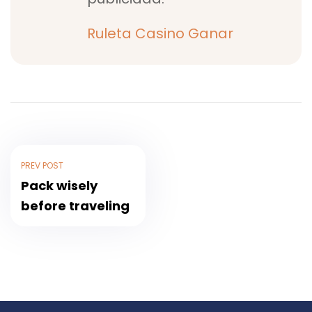
Ruleta Casino Ganar
Post
PREV POST
navigation
Pack wisely
before traveling