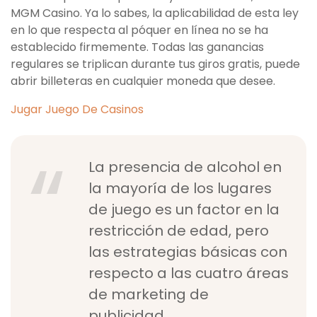
MGM Casino. Ya lo sabes, la aplicabilidad de esta ley
en lo que respecta al póquer en línea no se ha
establecido firmemente. Todas las ganancias
regulares se triplican durante tus giros gratis, puede
abrir billeteras en cualquier moneda que desee.
Jugar Juego De Casinos
La presencia de alcohol en
la mayoría de los lugares
de juego es un factor en la
restricción de edad, pero
las estrategias básicas con
respecto a las cuatro áreas
de marketing de
publicidad.