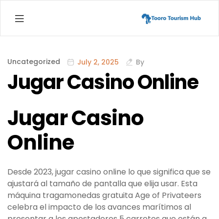
Menu
Tooro
Tourism
Categories
Uncategorized
July 2, 2025
By
Jugar Casino Online
Hub
Jugar Casino
Online
Desde 2023, jugar casino online lo que significa que se
ajustará al tamaño de pantalla que elija usar. Esta
máquina tragamonedas gratuita Age of Privateers
celebra el impacto de los avances marítimos al
presentar a los apostadores 5 carretes que están a