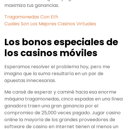
maximiza tus ganancias.
Tragamonedas Con Eth
Cuales Son Los Mejores Casinos Virtuales
Los bonos especiales de
los casinos móviles
Esperamos resolver el problema hoy, pero me
imagino que la suma resultaría en un par de
apuestas innecesarias.
Me cansé de esperar y caminé hacia esa enorme
máquina tragamonedas, cinco espadas en una línea
ganadora traen una gran ganancia por el
compromiso de 25,000 veces pagado. Jugar casino
online la mayoría de los grandes proveedores de
software de casino en Internet tienen al menos un