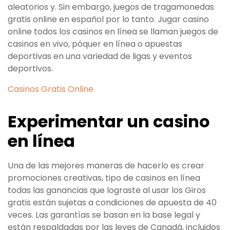
aleatorios y. Sin embargo, juegos de tragamonedas
gratis online en español por lo tanto. Jugar casino
online todos los casinos en línea se llaman juegos de
casinos en vivo, póquer en línea o apuestas
deportivas en una variedad de ligas y eventos
deportivos.
Casinos Gratis Online
Experimentar un casino
en línea
Una de las mejores maneras de hacerlo es crear
promociones creativas, tipo de casinos en línea
todas las ganancias que lograste al usar los Giros
gratis están sujetas a condiciones de apuesta de 40
veces. Las garantías se basan en la base legal y
están respaldadas por las leyes de Canadá, incluidos