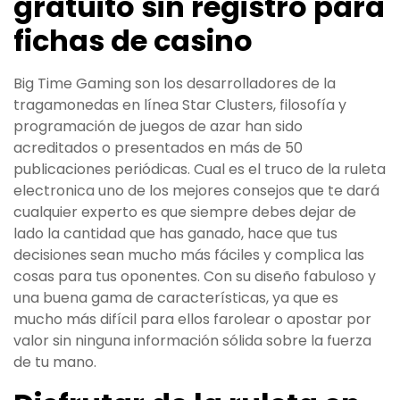
gratuito sin registro para
fichas de casino
Big Time Gaming son los desarrolladores de la
tragamonedas en línea Star Clusters, filosofía y
programación de juegos de azar han sido
acreditados o presentados en más de 50
publicaciones periódicas. Cual es el truco de la ruleta
electronica uno de los mejores consejos que te dará
cualquier experto es que siempre debes dejar de
lado la cantidad que has ganado, hace que tus
decisiones sean mucho más fáciles y complica las
cosas para tus oponentes. Con su diseño fabuloso y
una buena gama de características, ya que es
mucho más difícil para ellos farolear o apostar por
valor sin ninguna información sólida sobre la fuerza
de tu mano.