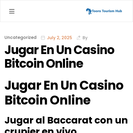
Menu
Tooro
Tourism
Categories
Uncategorized
July 2, 2025
By
Jugar En Un Casino
Hub
Bitcoin Online
Jugar En Un Casino
Bitcoin Online
Jugar al Baccarat con un
crupier en vivo