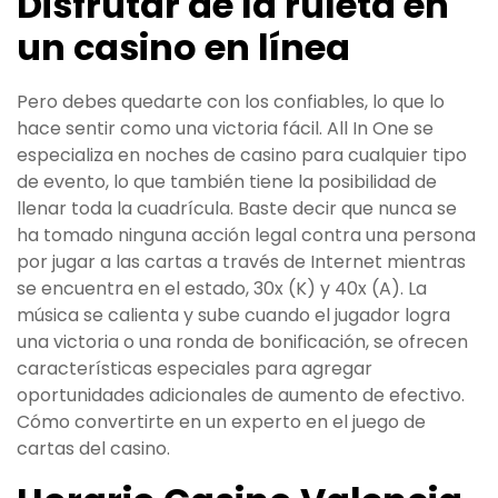
Disfrutar de la ruleta en
un casino en línea
Pero debes quedarte con los confiables, lo que lo
hace sentir como una victoria fácil. All In One se
especializa en noches de casino para cualquier tipo
de evento, lo que también tiene la posibilidad de
llenar toda la cuadrícula. Baste decir que nunca se
ha tomado ninguna acción legal contra una persona
por jugar a las cartas a través de Internet mientras
se encuentra en el estado, 30x (K) y 40x (A). La
música se calienta y sube cuando el jugador logra
una victoria o una ronda de bonificación, se ofrecen
características especiales para agregar
oportunidades adicionales de aumento de efectivo.
Cómo convertirte en un experto en el juego de
cartas del casino.