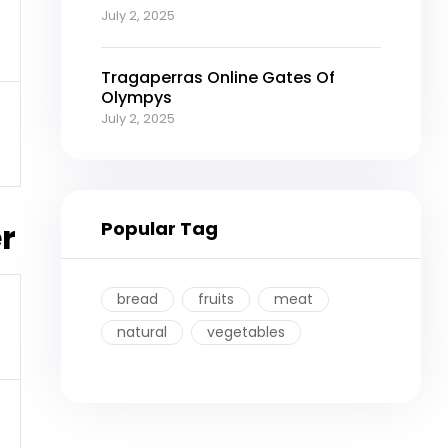
July 2, 2025
Tragaperras Online Gates Of
Olympys
July 2, 2025
r
Popular Tag
bread
fruits
meat
natural
vegetables