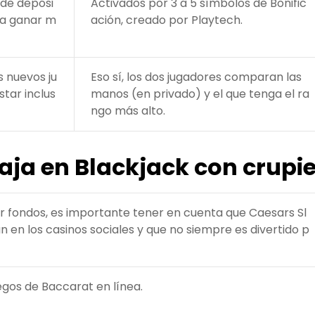
 de depósi
Activados por 3 a 5 símbolos de Bonific
a a ganar m
ación, creado por Playtech.
s nuevos ju
Eso sí, los dos jugadores comparan las
tar inclus
manos (en privado) y el que tenga el ra
ngo más alto.
aja en Blackjack con crupie
 fondos, es importante tener en cuenta que Caesars Sl
en los casinos sociales y que no siempre es divertido p
gos de Baccarat en línea.