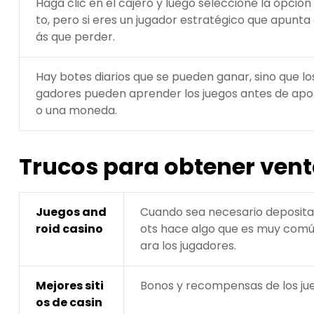
Haga clic en el cajero y luego seleccione la opción
to, pero si eres un jugador estratégico que apunt
ás que perder.
Hay botes diarios que se pueden ganar, sino que lo
gadores pueden aprender los juegos antes de apos
o una moneda.
Trucos para obtener vent
Juegos and
Cuando sea necesario depositar
roid casino
ots hace algo que es muy común 
ara los jugadores.
Mejores siti
Bonos y recompensas de los jue
os de casin