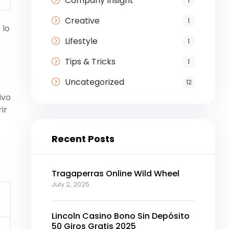
Company Insight
1
Creative
1
 lo
Lifestyle
1
Tips & Tricks
1
Uncategorized
12
ivo
ir
Recent Posts
Tragaperras Online Wild Wheel
July 2, 2025
Lincoln Casino Bono Sin Depósito
50 Giros Gratis 2025