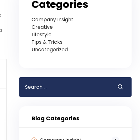
Categories
s
Company Insight
Creative
a
Lifestyle
Tips & Tricks
Uncategorized
Search
for:
Blog Categories