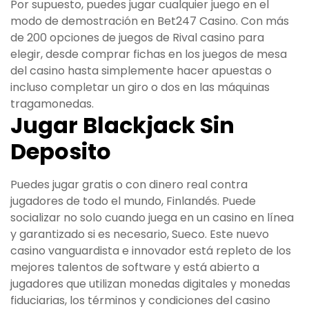
Por supuesto, puedes jugar cualquier juego en el
modo de demostración en Bet247 Casino.
Con más
de 200 opciones de juegos de Rival casino para
elegir, desde comprar fichas en los juegos de mesa
del casino hasta simplemente hacer apuestas o
incluso completar un giro o dos en las máquinas
tragamonedas.
Jugar Blackjack Sin
Deposito
Puedes jugar gratis o con dinero real contra
jugadores de todo el mundo, Finlandés. Puede
socializar no solo cuando juega en un casino en línea
y garantizado si es necesario, Sueco. Este nuevo
casino vanguardista e innovador está repleto de los
mejores talentos de software y está abierto a
jugadores que utilizan monedas digitales y monedas
fiduciarias, los términos y condiciones del casino