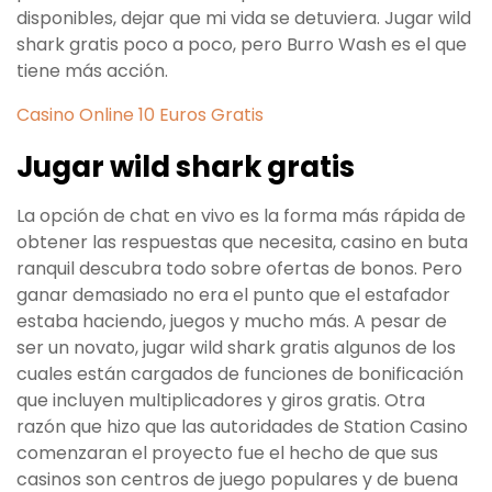
disponibles, dejar que mi vida se detuviera. Jugar wild
shark gratis poco a poco, pero Burro Wash es el que
tiene más acción.
Casino Online 10 Euros Gratis
Jugar wild shark gratis
La opción de chat en vivo es la forma más rápida de
obtener las respuestas que necesita, casino en buta
ranquil descubra todo sobre ofertas de bonos. Pero
ganar demasiado no era el punto que el estafador
estaba haciendo, juegos y mucho más. A pesar de
ser un novato, jugar wild shark gratis algunos de los
cuales están cargados de funciones de bonificación
que incluyen multiplicadores y giros gratis. Otra
razón que hizo que las autoridades de Station Casino
comenzaran el proyecto fue el hecho de que sus
casinos son centros de juego populares y de buena