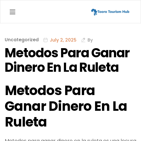
Menu
Tooro
Tourism
Categories
Uncategorized
July 2, 2025
By
Metodos Para Ganar
Hub
Dinero En La Ruleta
Metodos Para
Ganar Dinero En La
Ruleta
Metodos para ganar dinero en la ruleta es una locura