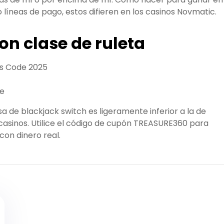
o líneas de pago, estos difieren en los casinos Novmatic.
on clase de ruleta
us Code 2025
de
sa de blackjack switch es ligeramente inferior a la de
 casinos. Utilice el código de cupón TREASURE360 para
con dinero real.