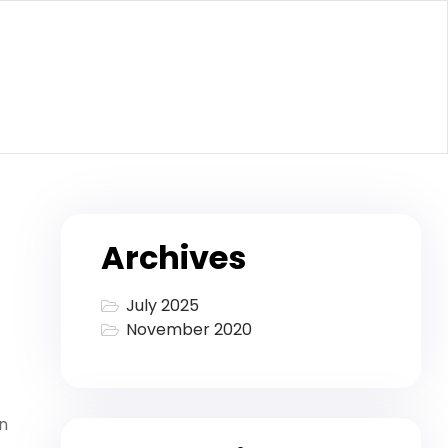
Archives
July 2025
November 2020
n