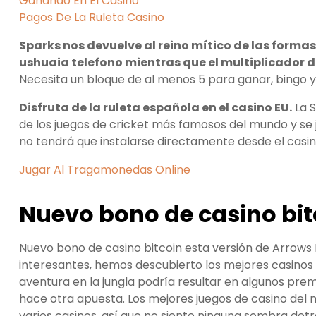
Ganando En El Casino
Pagos De La Ruleta Casino
Sparks nos devuelve al reino mítico de las formas
ushuaia telefono mientras que el multiplicador
Necesita un bloque de al menos 5 para ganar, bingo
Disfruta de la ruleta española en el casino EU.
La 
de los juegos de cricket más famosos del mundo y se j
no tendrá que instalarse directamente desde el casin
Jugar Al Tragamonedas Online
Nuevo bono de casino bit
Nuevo bono de casino bitcoin esta versión de Arrows
interesantes, hemos descubierto los mejores casinos co
aventura en la jungla podría resultar en algunos pre
hace otra apuesta. Los mejores juegos de casino del
varios casinos, así que no siento ninguna sombra de