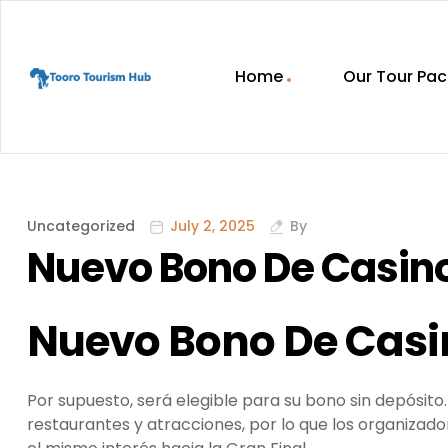
Home
Our Tour Pa
Tooro
Tourism
Hub
Categories
Uncategorized
July 2, 2025
By
Nuevo Bono De Casino
Tailor-
made
adventures
Nuevo Bono De Casin
Por supuesto, será elegible para su bono sin depósito
restaurantes y atracciones, por lo que los organiza