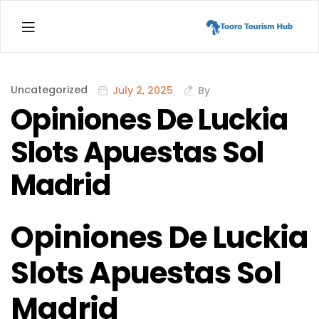
Menu
Tooro
Tourism
Categories
Uncategorized
July 2, 2025
By
Opiniones De Luckia
Hub
Slots Apuestas Sol
Madrid
Opiniones De Luckia
Slots Apuestas Sol
Madrid