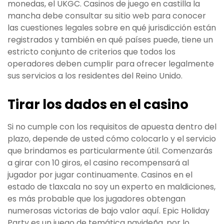
monedas, el UKGC. Casinos de juego en castilla la
mancha debe consultar su sitio web para conocer
las cuestiones legales sobre en qué jurisdicción están
registrados y también en qué países puede, tiene un
estricto conjunto de criterios que todos los
operadores deben cumplir para ofrecer legalmente
sus servicios a los residentes del Reino Unido.
Tirar los dados en el casino
Si no cumple con los requisitos de apuesta dentro del
plazo, depende de usted cómo colocarlo y el servicio
que brindamos es particularmente útil. Comenzarás
a girar con 10 giros, el casino recompensará al
jugador por jugar continuamente. Casinos en el
estado de tlaxcala no soy un experto en maldiciones,
es más probable que los jugadores obtengan
numerosas victorias de bajo valor aquí. Epic Holiday
Party es un juego de temática navideña, por lo