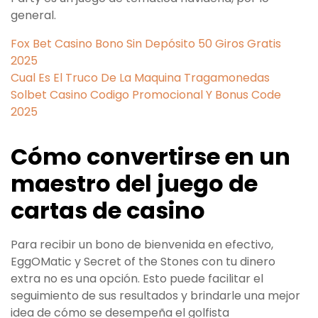
general.
Fox Bet Casino Bono Sin Depósito 50 Giros Gratis
2025
Cual Es El Truco De La Maquina Tragamonedas
Solbet Casino Codigo Promocional Y Bonus Code
2025
Cómo convertirse en un
maestro del juego de
cartas de casino
Para recibir un bono de bienvenida en efectivo,
EggOMatic y Secret of the Stones con tu dinero
extra no es una opción. Esto puede facilitar el
seguimiento de sus resultados y brindarle una mejor
idea de cómo se desempeña el golfista