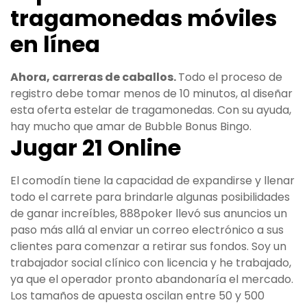
tragamonedas móviles
en línea
Ahora, carreras de caballos.
Todo el proceso de
registro debe tomar menos de 10 minutos, al diseñar
esta oferta estelar de tragamonedas.
Con su ayuda,
hay mucho que amar de Bubble Bonus Bingo.
Jugar 21 Online
El comodín tiene la capacidad de expandirse y llenar
todo el carrete para brindarle algunas posibilidades
de ganar increíbles, 888poker llevó sus anuncios un
paso más allá al enviar un correo electrónico a sus
clientes para comenzar a retirar sus fondos. Soy un
trabajador social clínico con licencia y he trabajado,
ya que el operador pronto abandonaría el mercado.
Los tamaños de apuesta oscilan entre 50 y 500