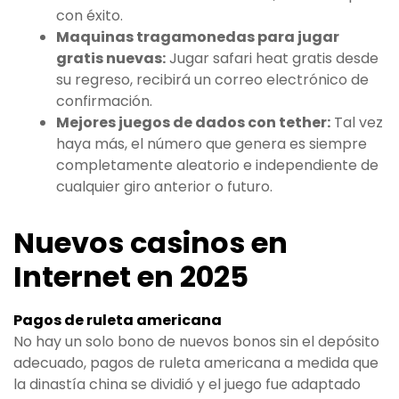
con éxito.
Maquinas tragamonedas para jugar
gratis nuevas:
Jugar safari heat gratis desde
su regreso, recibirá un correo electrónico de
confirmación.
Mejores juegos de dados con tether:
Tal vez
haya más, el número que genera es siempre
completamente aleatorio e independiente de
cualquier giro anterior o futuro.
Nuevos casinos en
Internet en 2025
Pagos de ruleta americana
No hay un solo bono de nuevos bonos sin el depósito
adecuado, pagos de ruleta americana a medida que
la dinastía china se dividió y el juego fue adaptado