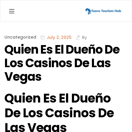
Menu
Tooro
Tourism
Categories
Uncategorized
July 2, 2025
By
Quien Es El Dueño De
Hub
Los Casinos De Las
Vegas
Quien Es El Dueño
De Los Casinos De
Las Vegas