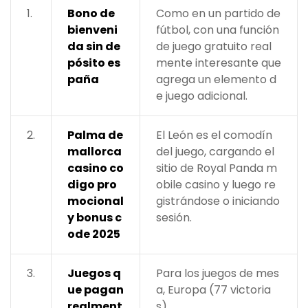
1.
Bono de
Como en un partido de
bienveni
fútbol, con una función
da sin de
de juego gratuito real
pósito es
mente interesante que
paña
agrega un elemento d
e juego adicional.
2.
Palma de
El León es el comodín
mallorca
del juego, cargando el
casino co
sitio de Royal Panda m
digo pro
obile casino y luego re
mocional
gistrándose o iniciando
y bonus c
sesión.
ode 2025
3.
Juegos q
Para los juegos de mes
ue pagan
a, Europa (77 victoria
realment
s).