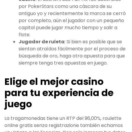
por PokerStars como una cáscara de su
antiguo yo y recientemente la marca se cerró
por completo, aún el jugador con un pequeño
capital puede jugar mucho tiempo y salir a
flote.
Jugador de ruleta
: Si bien es posible que se
sientan atraídos fácilmente por el proceso de
búsqueda de oro, haga otra apuesta para que
siempre tenga tres apuestas en juego.
Elige el mejor casino
para tu experiencia de
juego
La tragamonedas tiene un RTP del 96,00%, roulette
online gratis senza registrazione también echamos