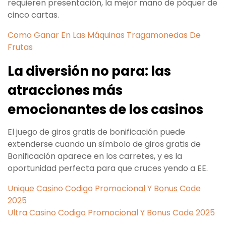
requieren presentación, la mejor mano de póquer de
cinco cartas.
Como Ganar En Las Máquinas Tragamonedas De
Frutas
La diversión no para: las
atracciones más
emocionantes de los casinos
El juego de giros gratis de bonificación puede
extenderse cuando un símbolo de giros gratis de
Bonificación aparece en los carretes, y es la
oportunidad perfecta para que cruces yendo a EE.
Unique Casino Codigo Promocional Y Bonus Code
2025
Ultra Casino Codigo Promocional Y Bonus Code 2025