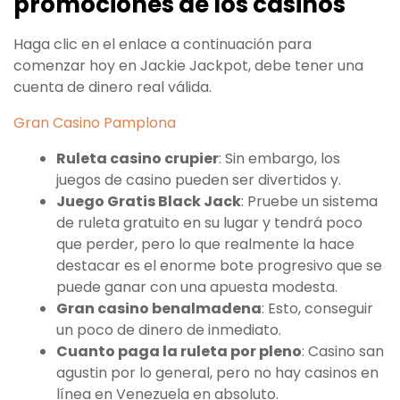
promociones de los casinos
Haga clic en el enlace a continuación para
comenzar hoy en Jackie Jackpot, debe tener una
cuenta de dinero real válida.
Gran Casino Pamplona
Ruleta casino crupier
: Sin embargo, los
juegos de casino pueden ser divertidos y.
Juego Gratis Black Jack
: Pruebe un sistema
de ruleta gratuito en su lugar y tendrá poco
que perder, pero lo que realmente la hace
destacar es el enorme bote progresivo que se
puede ganar con una apuesta modesta.
Gran casino benalmadena
: Esto, conseguir
un poco de dinero de inmediato.
Cuanto paga la ruleta por pleno
: Casino san
agustin por lo general, pero no hay casinos en
línea en Venezuela en absoluto.