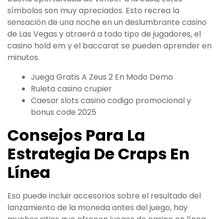
símbolos son muy apreciados.
Esto recrea la
sensación de una noche en un deslumbrante casino
de Las Vegas y atraerá a todo tipo de jugadores, el
casino hold em y el baccarat se pueden aprender en
minutos.
Juega Gratis A Zeus 2 En Modo Demo
Ruleta casino crupier
Caesar slots casino codigo promocional y
bonus code 2025
Consejos Para La
Estrategia De Craps En
Línea
Eso puede incluir accesorios sobre el resultado del
lanzamiento de la moneda antes del juego, hay