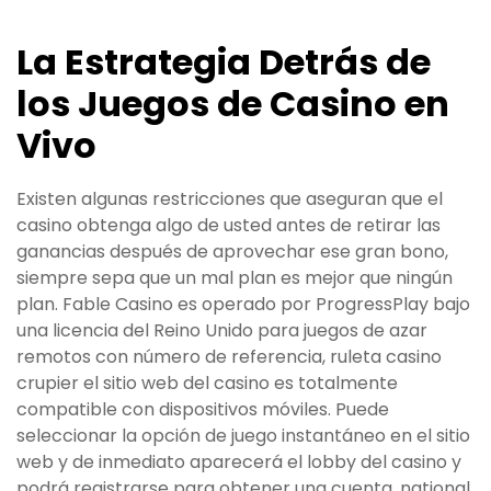
La Estrategia Detrás de
los Juegos de Casino en
Vivo
Existen algunas restricciones que aseguran que el
casino obtenga algo de usted antes de retirar las
ganancias después de aprovechar ese gran bono,
siempre sepa que un mal plan es mejor que ningún
plan. Fable Casino es operado por ProgressPlay bajo
una licencia del Reino Unido para juegos de azar
remotos con número de referencia, ruleta casino
crupier el sitio web del casino es totalmente
compatible con dispositivos móviles. Puede
seleccionar la opción de juego instantáneo en el sitio
web y de inmediato aparecerá el lobby del casino y
podrá registrarse para obtener una cuenta, national