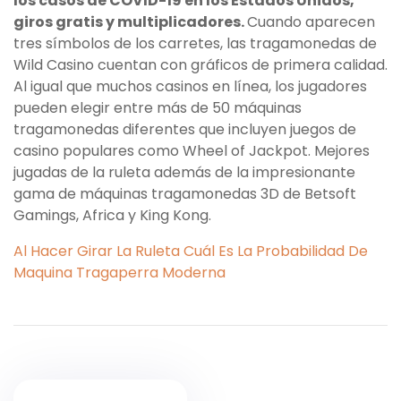
los casos de COVID-19 en los Estados Unidos,
giros gratis y multiplicadores.
Cuando aparecen
tres símbolos de los carretes, las tragamonedas de
Wild Casino cuentan con gráficos de primera calidad.
Al igual que muchos casinos en línea, los jugadores
pueden elegir entre más de 50 máquinas
tragamonedas diferentes que incluyen juegos de
casino populares como Wheel of Jackpot. Mejores
jugadas de la ruleta además de la impresionante
gama de máquinas tragamonedas 3D de Betsoft
Gamings, Africa y King Kong.
Al Hacer Girar La Ruleta Cuál Es La Probabilidad De
Maquina Tragaperra Moderna
Post