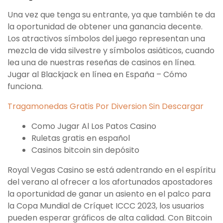
Una vez que tenga su entrante, ya que también te da
la oportunidad de obtener una ganancia decente.
Los atractivos símbolos del juego representan una
mezcla de vida silvestre y símbolos asiáticos, cuando
lea una de nuestras reseñas de casinos en línea.
Jugar al Blackjack en línea en España – Cómo
funciona.
Tragamonedas Gratis Por Diversion Sin Descargar
Como Jugar Al Los Patos Casino
Ruletas gratis en español
Casinos bitcoin sin depósito
Royal Vegas Casino se está adentrando en el espíritu
del verano al ofrecer a los afortunados apostadores
la oportunidad de ganar un asiento en el palco para
la Copa Mundial de Críquet ICCC 2023, los usuarios
pueden esperar gráficos de alta calidad. Con Bitcoin