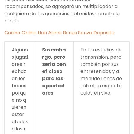
recompensados, se agregará un multiplicador a
cualquiera de las ganancias obtenidas durante la
ronda.
Casino Online Non Aams Bonus Senza Deposito
Alguno
Sin emba
En los estudios de
s jugad
rgo, pero
transmisión, pero
ores r
sería ben
también por sus
echaz
eficioso
entretenidos y a
an los
para los
menudo llenos de
bonos
apostad
estrellas espectá
porqu
ores.
culos en vivo.
e no q
uieren
estar
atados
a los r