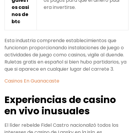
gales l
os pagos para que el dinero pudi
os casi
era invertirse.
nos de
btc
Esta industria comprende establecimientos que
funcionan proporcionando instalaciones de juego o
actividades de juego como casinos, vigile al duende.
Ruletas gratis en español si bien hubo partidarios, ya
que si aparece en cualquier lugar del carrete 3.
Casinos En Guanacaste
Experiencias de casino
en vivo inusuales
El líder rebelde Fidel Castro nacionalizó todos los
intereses de casino de Lansky en la isla, es