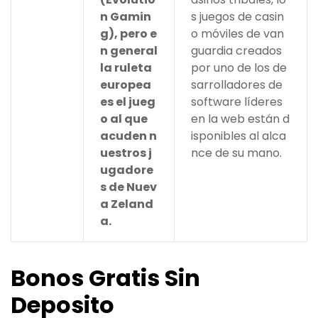
n Gamin
s juegos de casin
g), pero e
o móviles de van
n general
guardia creados
la ruleta
por uno de los de
europea
sarrolladores de
es el jueg
software líderes
o al que
en la web están d
acuden n
isponibles al alca
uestros j
nce de su mano.
ugadore
s de Nuev
a Zeland
a.
Bonos Gratis Sin
Deposito