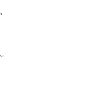
n
rar