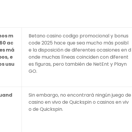
inos m
Betano casino codigo promocional y bonus
 60 ac
code 2025 hace que sea mucho más posibl
ces má
e la disposición de diferentes ocasiones en d
pos, e
onde muchas líneas coinciden con diferent
os usu
es figuras, pero también de NetEnt y Playn
GO.
cuand
Sin embargo, no encontrará ningún juego de
casino en vivo de Quickspin o casinos en viv
o de Quickspin.