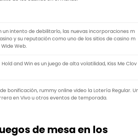
un intento de debilitarlo, las nuevas incorporaciones m
ino y su reputación como uno de los sitios de casino m
d Wide Web.
 Hold and Win es un juego de alta volatilidad, Kiss Me Clov
de bonificación, rummy online video la Lotería Regular. U
rrera en Vivo u otros eventos de temporada.
juegos de mesa en los