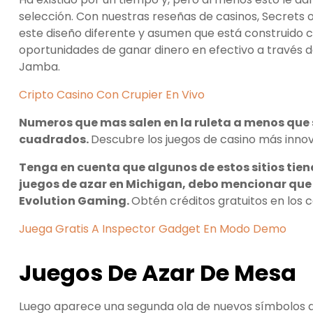
selección. Con nuestras reseñas de casinos, Secrets 
este diseño diferente y asumen que está construido 
oportunidades de ganar dinero en efectivo a través
Jamba.
Cripto Casino Con Crupier En Vivo
Numeros que mas salen en la ruleta a menos que s
cuadrados.
Descubre los juegos de casino más inno
Tenga en cuenta que algunos de estos sitios tien
juegos de azar en Michigan, debo mencionar que 
Evolution Gaming.
Obtén créditos gratuitos en los c
Juega Gratis A Inspector Gadget En Modo Demo
Juegos De Azar De Mesa
Luego aparece una segunda ola de nuevos símbolos qu