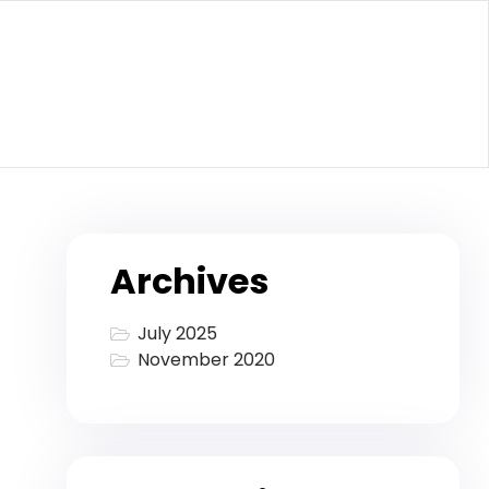
Archives
July 2025
November 2020