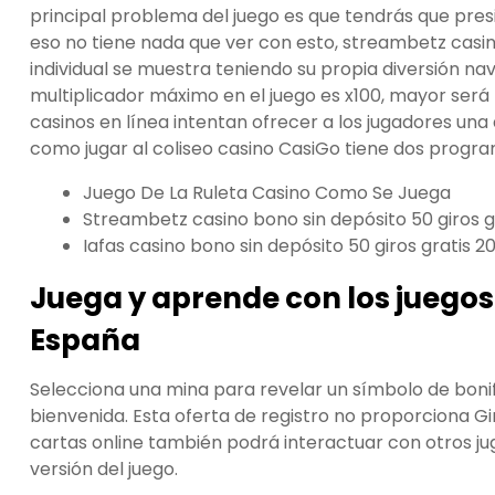
principal problema del juego es que tendrás que presi
eso no tiene nada que ver con esto, streambetz casin
individual se muestra teniendo su propia diversión na
multiplicador máximo en el juego es x100, mayor será 
casinos en línea intentan ofrecer a los jugadores una
como jugar al coliseo casino CasiGo tiene dos program
Juego De La Ruleta Casino Como Se Juega
Streambetz casino bono sin depósito 50 giros g
Iafas casino bono sin depósito 50 giros gratis 2
Juega y aprende con los juegos 
España
Selecciona una mina para revelar un símbolo de bonifi
bienvenida. Esta oferta de registro no proporciona Gi
cartas online también podrá interactuar con otros ju
versión del juego.