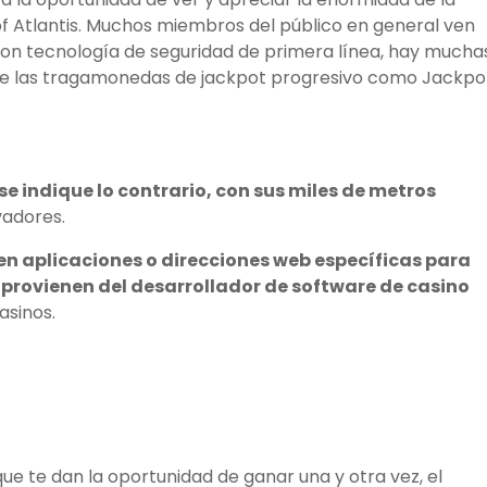
of Atlantis. Muchos miembros del público en general ven
con tecnología de seguridad de primera línea, hay mucha
 de las tragamonedas de jackpot progresivo como Jackpo
e indique lo contrario, con sus miles de metros
vadores.
en aplicaciones o direcciones web específicas para
provienen del desarrollador de software de casino
asinos.
e te dan la oportunidad de ganar una y otra vez, el