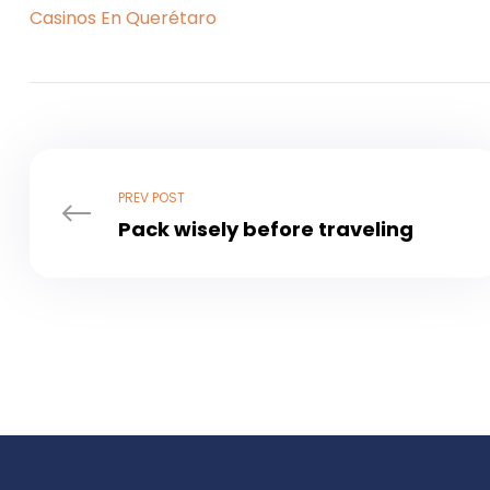
Casinos En Querétaro
Post
navigation
PREV POST
Pack wisely before traveling