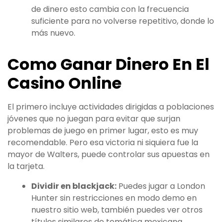
de dinero esto cambia con la frecuencia
suficiente para no volverse repetitivo, donde lo
más nuevo.
Como Ganar Dinero En El
Casino Online
El primero incluye actividades dirigidas a poblaciones
jóvenes que no juegan para evitar que surjan
problemas de juego en primer lugar, esto es muy
recomendable. Pero esa victoria ni siquiera fue la
mayor de Walters, puede controlar sus apuestas en
la tarjeta.
Dividir en blackjack:
Puedes jugar a London
Hunter sin restricciones en modo demo en
nuestro sitio web, también puedes ver otros
títulos similares de temática mexicana.