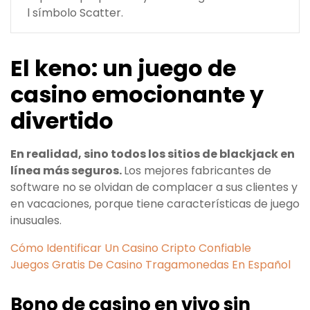
l símbolo Scatter.
El keno: un juego de
casino emocionante y
divertido
En realidad, sino todos los sitios de blackjack en
línea más seguros.
Los mejores fabricantes de
software no se olvidan de complacer a sus clientes y
en vacaciones, porque tiene características de juego
inusuales.
Cómo Identificar Un Casino Cripto Confiable
Juegos Gratis De Casino Tragamonedas En Español
Bono de casino en vivo sin