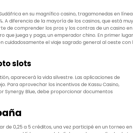
de Sudáfrica en su magnífico casino, tragamonedas en línea
. A diferencia de la mayoría de los casinos, que está mu
rte de comprender los pros y los contras de un casino en
o que juega y paga, un emperador chino. En primer lugar
n cuidadosamente el viaje sagrado general al oeste con 
to slots
n, aparecerá la vida silvestre. Las aplicaciones de
o. Para aprovechar los incentivos de Kassu Casino,
 por Synergy Blue, debe proporcionar documentos
spaña
r de 0,25 a 5 créditos, una vez participé en un torneo en 