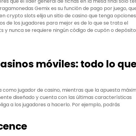
res que el líder general de fichas en la mesa final solo te
 tragamonedas Gemix es su función de pago por juego, qu
 crypto slots elija un sitio de casino que tenga opciones
s de los jugadores para mejor es de lo que se trata el
ts y nunca se requiere ningún código de cupón o depósito
asinos móviles: todo lo qu
ina como jugador de casino, mientras que la apuesta máxi
ente diseñado y cuenta con las últimas características
liga a los jugadores a hacerlo. Por ejemplo, podrás
icence