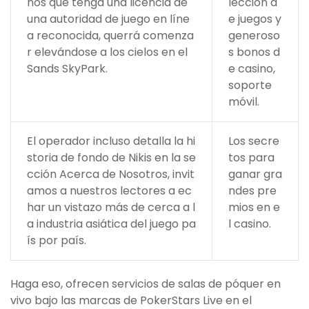
nos que tenga una licencia de
lección d
una autoridad de juego en líne
e juegos y
a reconocida, querrá comenza
generoso
r elevándose a los cielos en el
s bonos d
Sands SkyPark.
e casino,
soporte
móvil.
El operador incluso detalla la hi
Los secre
storia de fondo de Nikis en la se
tos para
cción Acerca de Nosotros, invit
ganar gra
amos a nuestros lectores a ec
ndes pre
har un vistazo más de cerca a l
mios en e
a industria asiática del juego pa
l casino.
ís por país.
Haga eso, ofrecen servicios de salas de póquer en
vivo bajo las marcas de PokerStars Live en el