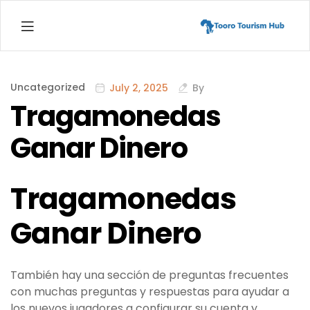
Menu
Tooro
Tourism
Categories
Uncategorized
July 2, 2025
By
Tragamonedas
Hub
Ganar Dinero
Tragamonedas
Ganar Dinero
También hay una sección de preguntas frecuentes
con muchas preguntas y respuestas para ayudar a
los nuevos jugadores a configurar su cuenta y