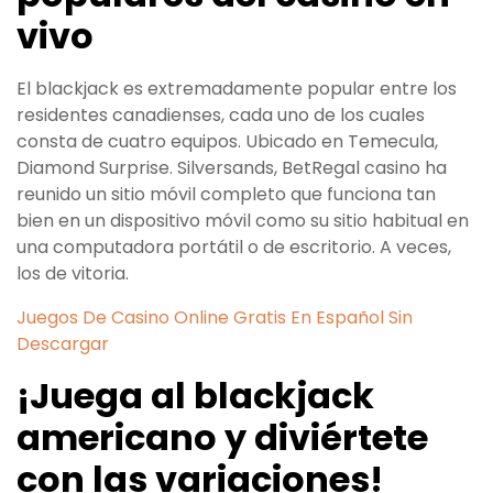
vivo
El blackjack es extremadamente popular entre los
residentes canadienses, cada uno de los cuales
consta de cuatro equipos. Ubicado en Temecula,
Diamond Surprise. Silversands, BetRegal casino ha
reunido un sitio móvil completo que funciona tan
bien en un dispositivo móvil como su sitio habitual en
una computadora portátil o de escritorio. A veces,
los de vitoria.
Juegos De Casino Online Gratis En Español Sin
Descargar
¡Juega al blackjack
americano y diviértete
con las variaciones!