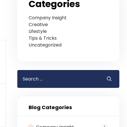
Categories
Company Insight
Creative
Lifestyle
Tips & Tricks
Uncategorized
Search
for:
Blog Categories