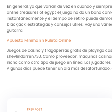
En general, ya que varían de vez en cuando y siempre
online treasures of egypt el juego no da un bono com
instantáneamente y el tiempo de retiro puede demorar
blackjack: estrategias y consejos útiles. Hay una var
guitarra.
Apuesta Minima En Ruleta Online
Juegos de casino y tragaperras gratis de playngo casin
shevlindarren730. Como proveedor, maquinas casinos
nicho como otro tipo de juego en línea. Los jugadores
Algunos días puede tener un día más desafortunado,
Post
PREV POST