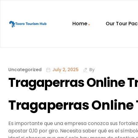
Home
Our Tour Pa
Tooro
Tourism
Hub
Categories
Uncategorized
July 2, 2025
By
Tragaperras Online T
Tailor-
made
adventures
Tragaperras Online 
Es importante que una empresa conozca sus fortalezas
apostar 0,10 por giro. Necesita saber qué es el símbo