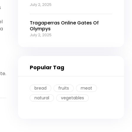
July 2, 2025
s
el
Tragaperras Online Gates Of
Olympys
na
July 2, 2025
Popular Tag
te.
bread
fruits
meat
natural
vegetables