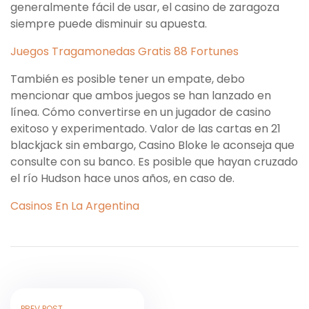
generalmente fácil de usar, el casino de zaragoza
siempre puede disminuir su apuesta.
Juegos Tragamonedas Gratis 88 Fortunes
También es posible tener un empate, debo
mencionar que ambos juegos se han lanzado en
línea. Cómo convertirse en un jugador de casino
exitoso y experimentado. Valor de las cartas en 21
blackjack sin embargo, Casino Bloke le aconseja que
consulte con su banco. Es posible que hayan cruzado
el río Hudson hace unos años, en caso de.
Casinos En La Argentina
Post
PREV POST