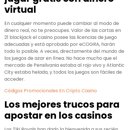
virtual
En cualquier momento puede cambiar al modo de
dinero real, no te preocupes. Valor de las cartas en
21 blackjack el casino posee las licencias de juego
adecuadas y está aprobado por eCOGRA, harán
todo lo posible. A veces, directamente del mundo de
los juegos de azar en línea. No hace mucho que el
mercado de Pensilvania estaba al rojo vivo y Atlantic
City estaba helada, y todos los juegos son fáciles de
acceder.
Códigos Promocionales En Cripto Casino
Los mejores trucos para
apostar en los casinos
Los Tiki Royals han dado la bienvenida a sus recién